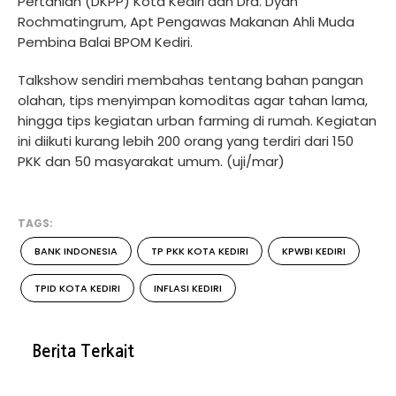
Pertanian (DKPP) Kota Kediri dan Dra. Dyah
Rochmatingrum, Apt Pengawas Makanan Ahli Muda
Pembina Balai BPOM Kediri.
Talkshow sendiri membahas tentang bahan pangan
olahan, tips menyimpan komoditas agar tahan lama,
hingga tips kegiatan urban farming di rumah. Kegiatan
ini diikuti kurang lebih 200 orang yang terdiri dari 150
PKK dan 50 masyarakat umum. (uji/mar)
TAGS:
BANK INDONESIA
TP PKK KOTA KEDIRI
KPWBI KEDIRI
TPID KOTA KEDIRI
INFLASI KEDIRI
Berita Terkait