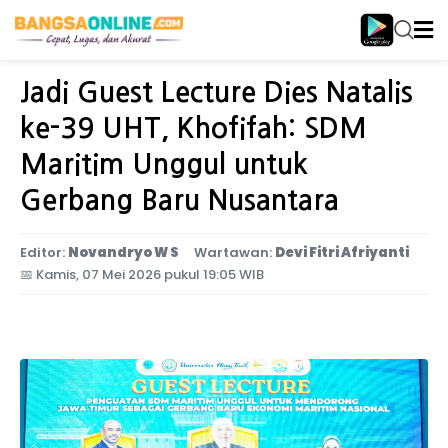
Home
Jawa Timur
Jadi Guest Lecture Dies Natalis
ke-39 UHT, Khofifah: SDM
Maritim Unggul untuk
Gerbang Baru Nusantara
Editor:
Novandryo W S
Wartawan:
Devi Fitri Afriyanti
📅
Kamis, 07 Mei 2026 pukul 19:05 WIB