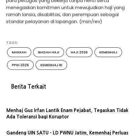
para petugas yang bekerja tanpa henti serta
menegaskan komitmen untuk mewujudkan haji yang
ramah lansia, disabilitas, dan perempuan sebagai
standar pelayanan di lapangan. (msn/rev)
TAGS:
MAKKAH
IBADAH HAJI
HAJI 2026
KEMENHAJ
PPIH 2026
KEMENHAJ RI
Berita Terkait
Menhaj Gus Irfan Lantik Enam Pejabat, Tegaskan Tidak
Ada Toleransi bagi Koruptor
Gandeng UIN SATU - LD PWNU Jatim, Kemenhaj Perluas