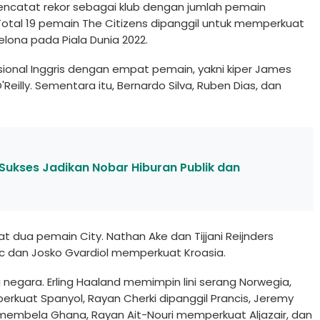
ncatat rekor sebagai klub dengan jumlah pemain
 Total 19 pemain The Citizens dipanggil untuk memperkuat
elona pada Piala Dunia 2022.
sional Inggris dengan empat pemain, yakni kiper James
Reilly. Sementara itu, Bernardo Silva, Ruben Dias, dan
 Sukses Jadikan Nobar Hiburan Publik dan
 dua pemain City. Nathan Ake dan Tijjani Reijnders
 dan Josko Gvardiol memperkuat Kroasia.
 negara. Erling Haaland memimpin lini serang Norwegia,
kuat Spanyol, Rayan Cherki dipanggil Prancis, Jeremy
membela Ghana, Rayan Ait-Nouri memperkuat Aljazair, dan