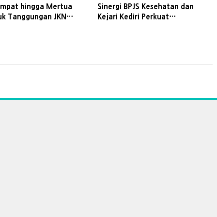
mpat hingga Mertua
Sinergi BPJS Kesehatan dan
uk Tanggungan JKN
Kejari Kediri Perkuat
Ini Cara Daftarnya
Perlindungan Pekerja dan
Keberlanjutan UHC