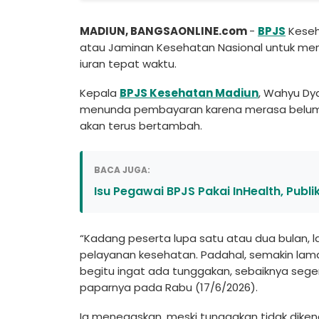
MADIUN, BANGSAONLINE.com
-
BPJS
Keseh
atau Jaminan Kesehatan Nasional untuk men
iuran tepat waktu.
Kepala
BPJS Kesehatan Madiun
, Wahyu Dy
menunda pembayaran karena merasa belum
akan terus bertambah.
BACA JUGA:
Isu Pegawai BPJS Pakai InHealth, Publik
“Kadang peserta lupa satu atau dua bulan
pelayanan kesehatan. Padahal, semakin lama
begitu ingat ada tunggakan, sebaiknya seger
paparnya pada Rabu (17/6/2026).
Ia menegaskan, meski tunggakan tidak dike