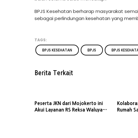
BPJS Kesehatan berharap masyarakat semak
sebagai perlindungan kesehatan yang member
TAGS:
BPJS KESEHATAN
BPJS
BPJS KESEHAT
Berita Terkait
Peserta JKN dari Mojokerto ini
Kolabora
Akui Layanan RS Reksa Waluya
Rumah Sa
Memuaskan
Pasien un