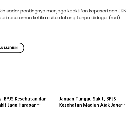
in sadar pentingnya menjaga keaktifan kepesertaan JKN
i rasa aman ketika risiko datang tanpa diduga. (red)
AN MADIUN
si BPJS Kesehatan dan
Jangan Tunggu Sakit, BPJS
kit Jaga Harapan
Kesehatan Madiun Ajak Jaga
tuk Pulih
Gaya Hidup dan Cegah Penyakit
Kronis