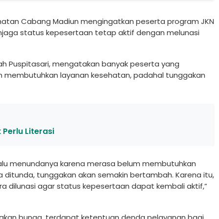
atan Cabang Madiun mengingatkan peserta program JKN
jaga status kepesertaan tetap aktif dengan melunasi
ah Puspitasari, mengatakan banyak peserta yang
 membutuhkan layanan kesehatan, padahal tunggakan
 Perlu Literasi
, lalu menundanya karena merasa belum membutuhkan
 ditunda, tunggakan akan semakin bertambah. Karena itu,
a dilunasi agar status kepesertaan dapat kembali aktif,”
nakan bunga, terdapat ketentuan denda pelayanan bagi