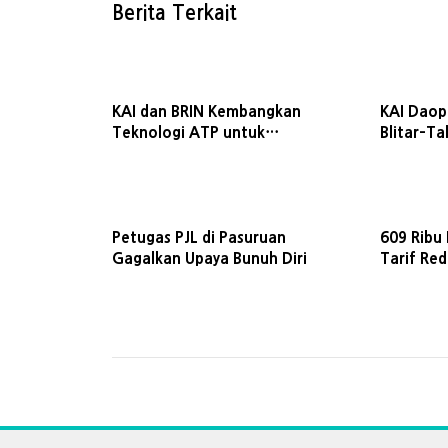
Berita Terkait
KAI dan BRIN Kembangkan
KAI Daop
Teknologi ATP untuk
Blitar–T
Keselamatan Kereta Api
Perlintas
Petugas PJL di Pasuruan
609 Ribu
Gagalkan Upaya Bunuh Diri
Tarif Re
I 2026