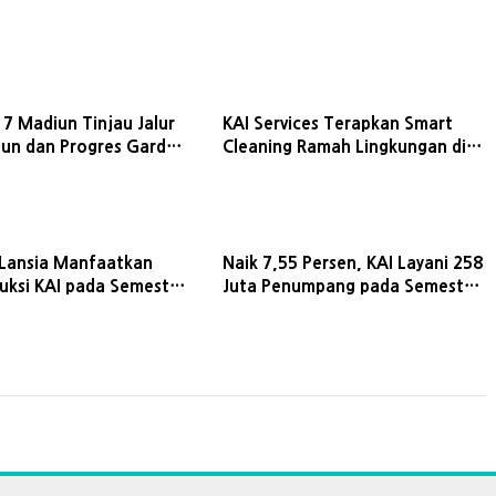
 7 Madiun Tinjau Jalur
KAI Services Terapkan Smart
alun dan Progres Gardu
Cleaning Ramah Lingkungan di
an Baru
Stasiun ini
 Lansia Manfaatkan
Naik 7,55 Persen, KAI Layani 258
duksi KAI pada Semester
Juta Penumpang pada Semester
I 2026