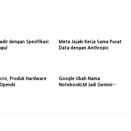
adir dengan Spesifikasi
Meta Jajaki Kerja Sama Pusat
ggul
Data dengan Anthropic
cro, Produk Hardware
Google Ubah Nama
 OpenAI
NotebookLM Jadi Gemini
Notebook, Tambah Fitur
Analisis Data