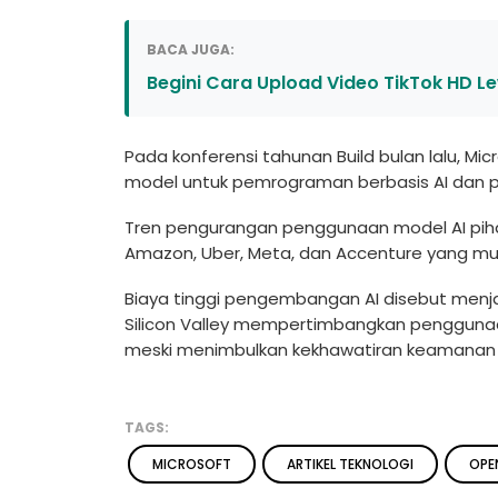
BACA JUGA:
Begini Cara Upload Video TikTok HD L
Pada konferensi tahunan Build bulan lalu, M
model untuk pemrograman berbasis AI dan p
Tren pengurangan penggunaan model AI pihak
Amazon, Uber, Meta, dan Accenture yang mul
Biaya tinggi pengembangan AI disebut menja
Silicon Valley mempertimbangkan penggunaan
meski menimbulkan kekhawatiran keamanan 
TAGS:
MICROSOFT
ARTIKEL TEKNOLOGI
OPE