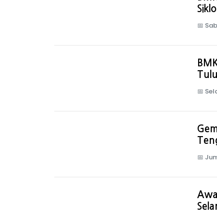
Sikl
📅
Sab
BMK
Tul
📅
Sel
Gem
Ten
📅
Jum
Awa
Sel