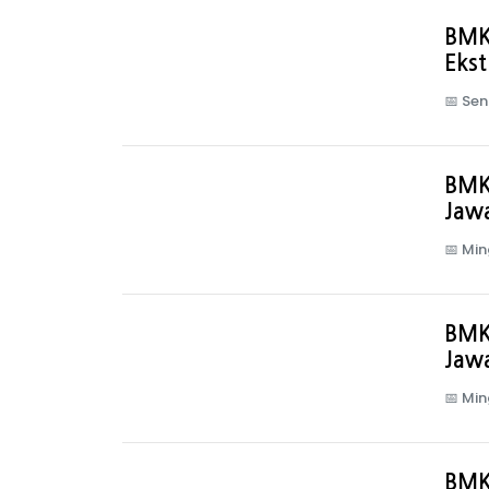
BMK
Eks
📅
Sen
BMK
Jaw
📅
Min
BMK
Jawa
📅
Min
BMK