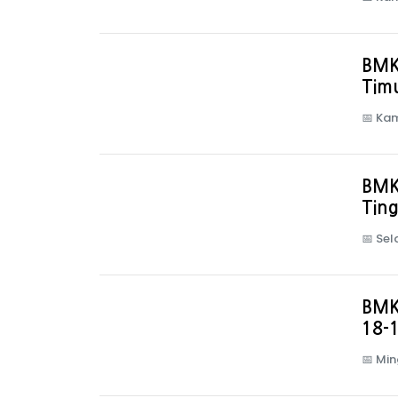
BMK
Timu
📅
Kam
BMK
Ting
📅
Sel
BMK
18-1
📅
Min