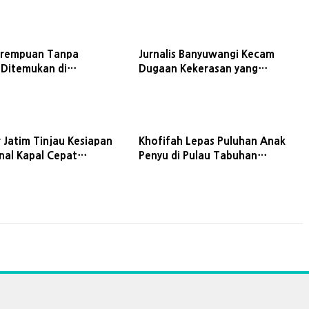
erempuan Tanpa
Jurnalis Banyuwangi Kecam
 Ditemukan di
Dugaan Kekerasan yang
n Sungai Baru
Menimpa Wartawan Situbondo
ngi
 Jatim Tinjau Kesiapan
Khofifah Lepas Puluhan Anak
nal Kapal Cepat
Penyu di Pulau Tabuhan
ngi-Denpasar
Banyuwangi