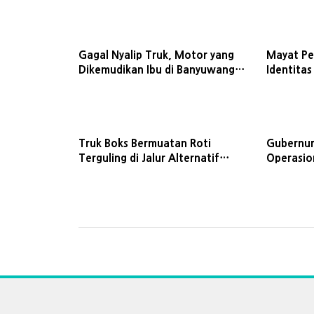
Gagal Nyalip Truk, Motor yang
Mayat P
Dikemudikan Ibu di Banyuwangi
Identitas
Alami Laka hingga Tewaskan 1
Bendunga
Anak
Banyuwa
Truk Boks Bermuatan Roti
Gubernur
Terguling di Jalur Alternatif
Operasio
Banyuwangi-Bondowoso
Banyuwa