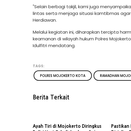
"Selain berbagi takjil, kami juga menyampai
lintas serta menjaga situasi kamtibmas aga
Herdiawan.
Melalui kegiatan ini, diharapkan tercipta har
keamanan di wilayah hukum Polres Mojokerto
Idulfitri mendatang.
TAGS:
POLRES MOJOKERTO KOTA
RAMADHAN MOJO
Berita Terkait
Ayah Tiri di Mojokerto Diringkus
Pastikan 