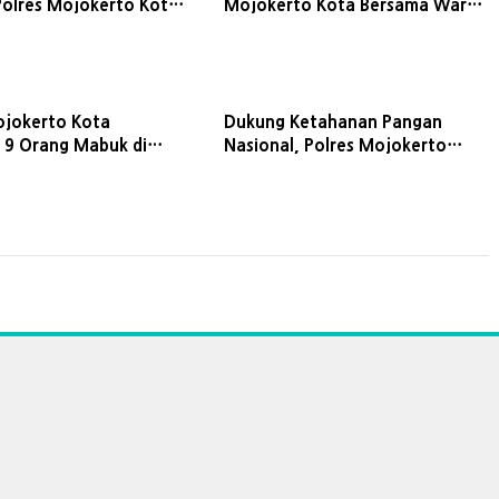
 Polres Mojokerto Kota
Mojokerto Kota Bersama Warga
 Urine serta Cek
Gagalkan Tawuran dan Perang
Api
Sarung
ojokerto Kota
Dukung Ketahanan Pangan
9 Orang Mabuk di
Nasional, Polres Mojokerto
Umum
Kota Gelar Panen Raya Jagung