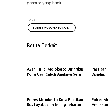
peserta yang hadir.
TAGS:
POLRES MOJOKERTO KOTA
Berita Terkait
Ayah Tiri di Mojokerto Diringkus
Pastikan 
Polisi Usai Cabuli Anaknya Sejak
Disiplin,
SD hingga Kuliah
Gelar Tes
Senjata 
Polres Mojokerto Kota Pastikan
Polres M
Bus Layak Jalan Jelang Lebaran
Amankan 