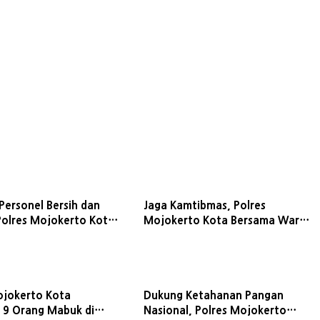
Personel Bersih dan
Jaga Kamtibmas, Polres
 Polres Mojokerto Kota
Mojokerto Kota Bersama Warga
 Urine serta Cek
Gagalkan Tawuran dan Perang
Api
Sarung
ojokerto Kota
Dukung Ketahanan Pangan
9 Orang Mabuk di
Nasional, Polres Mojokerto