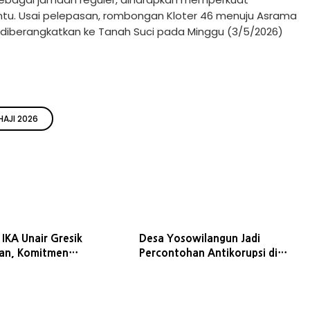
u. Usai pelepasan, rombongan Kloter 46 menuju Asrama
m diberangkatkan ke Tanah Suci pada Minggu (3/5/2026)
HAJI 2026
IKA Unair Gresik
Desa Yosowilangun Jadi
an, Komitmen
Percontohan Antikorupsi di
si untuk Kemajuan
Gresik