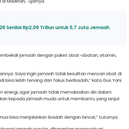
 di Madinah," ujarnya.
6 Senilai Rp2,06 Triliun untuk 5,7 Juta Jemaah
embekali jamaah dengan paket obat-obatan, vitamin,
annya. Saya ingin jamaah tidak kesulitan mencari obat di
adi bisa lebih tenang dan fokus beribadah,” kata Gus Yani.
 energi, agar jamaah tidak memaksakan diri dalam
ujukan kepada jamaah muda untuk membantu yang lanjut
ua bisa menjalankan ibadah dengan lancar,” tuturnya.
 sebagai jamaah reguler, diharapkan memperkuat