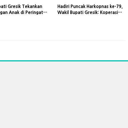
pati Gresik Tekankan
Hadiri Puncak Harkopnas ke-79,
ngan Anak di Peringatan
Wakil Bupati Gresik: Koperasi
42
Harus Transparan dan Berdaya
Saing