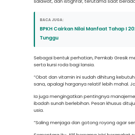
salawat, dan istighfar, terutama saat berada
BACA JUGA:
BPKH Cairkan Nilai Manfaat Tahap I 202
Tunggu
Sebagai bentuk perhatian, Pemkab Gresik m
serta kursi roda bagi lansia.
“Obat dan vitamin ini sudah dihitung kebutuh
sana, apalagi harganya relatif lebih mahal. J
Ia juga mengingatkan pentingnya manajemen
ibadah sunah berlebihan. Pesan khusus dit
usia.
“Saling menjaga dan gotong royong agar sem
Sementara itu, Alif bersama istri berangkat