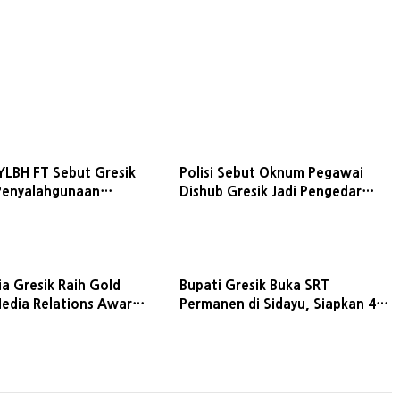
 YLBH FT Sebut Gresik
Polisi Sebut Oknum Pegawai
Penyalahgunaan
Dishub Gresik Jadi Pengedar
a
Sabu Selama 4 Bulan
a Gresik Raih Gold
Bupati Gresik Buka SRT
edia Relations Award
Permanen di Sidayu, Siapkan 405
wat Program PMA
Siswa dari SD hingga SMA