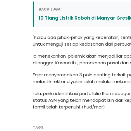
BACA JUGA:
10 Tiang Listrik Roboh di Manyar Gresi
"Kalau ada pihak-pihak yang keberatan, tent
untuk menguji setiap keabsahan dari perbua
Ia menekankan, polemik akan menjadi liar ap
dilanggar. Karena itu, pemaknaan pasal dan r
Fajar menyampaikan 3 poin penting terkait 
melantik rektor diyakini telah melalui mekan
Lalu, perlu identifikasi portofolio Rian seb
status ASN yang telah mendapat izin dari k
formil telah terpenuhi. (hud/mar)
TAGS: