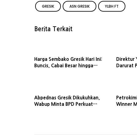
GRESIK
ASN GRESIK
YLBH FT
Berita Terkait
Harga Sembako Gresik Hari Ini:
Direktur
Buncis, Cabai Besar hingga
Darurat 
Bawang Putih Melonjak Semua
Narkotik
Abpednas Gresik Dikukuhkan,
Petrokimi
Wabup Minta BPD Perkuat
Winner M
Kolaborasi dengan Desa
2026 Le