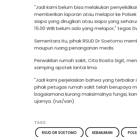
"Jadi kami belum bisa melakukan penyelidi
memberikan laporan atau melapor ke Polse
siapa yang dirugikan atau siapa yang sehar
15.00 WIB belum ada yang melapor," tegas D
Sementara itu, pihak RSUD Dr Soetomo mem
maupun ruang penanganan medis.
Perwakilan rumah sakit, Cita Rosita Sigit, 
samping apotek lantai lima.
"Jadi kami perjelaskan bahwa yang terbakar 
pihak petugas rumah sakit telah berupay
bagaiamana kurang maksimalnya fungsi, kam
ujarnya. (rus/van)
TAGS:
RSUD DR SOETOMO
KEBAKARAN
POLS