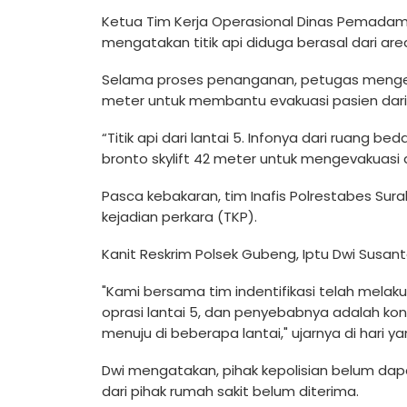
Ketua Tim Kerja Operasional Dinas Pemadam
mengatakan titik api diduga berasal dari are
Selama proses penanganan, petugas mengerah
meter untuk membantu evakuasi pasien dari
“Titik api dari lantai 5. Infonya dari ruang 
bronto skylift 42 meter untuk mengevakuasi du
Pasca kebakaran, tim Inafis Polrestabes Su
kejadian perkara (TKP).
Kanit Reskrim Polsek Gubeng, Iptu Dwi Susa
"Kami bersama tim indentifikasi telah melak
oprasi lantai 5, dan penyebabnya adalah konsl
menuju di beberapa lantai," ujarnya di hari y
Dwi mengatakan, pihak kepolisian belum dap
dari pihak rumah sakit belum diterima.