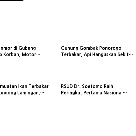
nmor di Gubeng
Gunung Gombak Ponorogo
p Korban, Motor
Terbakar, Api Hanguskan Sekitar
orban Dijual ke Madura
15 Hektare Lahan
rmuatan Ikan Terbakar
RSUD Dr. Soetomo Raih
rondong Lamingan,
Peringkat Pertama Nasional
ibat Korsleting Listrik
SCImago 2026