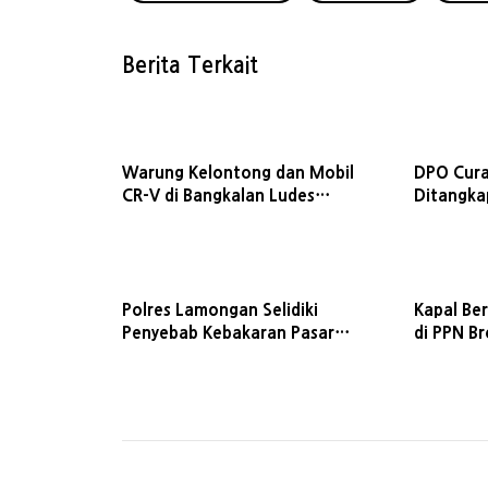
Berita Terkait
Warung Kelontong dan Mobil
DPO Cura
CR-V di Bangkalan Ludes
Ditangka
Terbakar, Pemilik Alami Luka
Scoopy K
Bakar
Polres Lamongan Selidiki
Kapal Be
Penyebab Kebakaran Pasar
di PPN B
Agrobis Babat
Diduga Ak