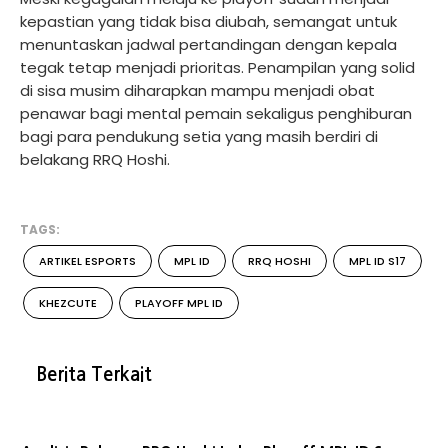
kepastian yang tidak bisa diubah, semangat untuk
menuntaskan jadwal pertandingan dengan kepala
tegak tetap menjadi prioritas. Penampilan yang solid
di sisa musim diharapkan mampu menjadi obat
penawar bagi mental pemain sekaligus penghiburan
bagi para pendukung setia yang masih berdiri di
belakang RRQ Hoshi.
TAGS:
ARTIKEL ESPORTS
MPL ID
RRQ HOSHI
MPL ID S17
KHEZCUTE
PLAYOFF MPL ID
Berita Terkait