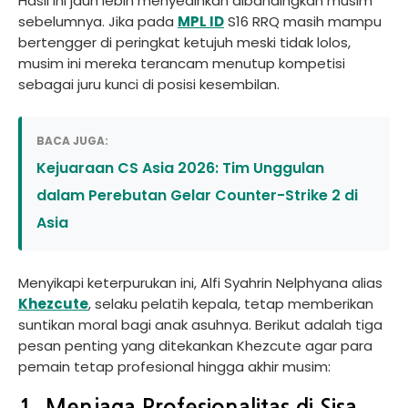
Hasil ini jauh lebih menyedihkan dibandingkan musim
sebelumnya. Jika pada
MPL ID
S16 RRQ masih mampu
bertengger di peringkat ketujuh meski tidak lolos,
musim ini mereka terancam menutup kompetisi
sebagai juru kunci di posisi kesembilan.
BACA JUGA:
Kejuaraan CS Asia 2026: Tim Unggulan
dalam Perebutan Gelar Counter-Strike 2 di
Asia
Menyikapi keterpurukan ini, Alfi Syahrin Nelphyana alias
Khezcute
, selaku pelatih kepala, tetap memberikan
suntikan moral bagi anak asuhnya. Berikut adalah tiga
pesan penting yang ditekankan Khezcute agar para
pemain tetap profesional hingga akhir musim: