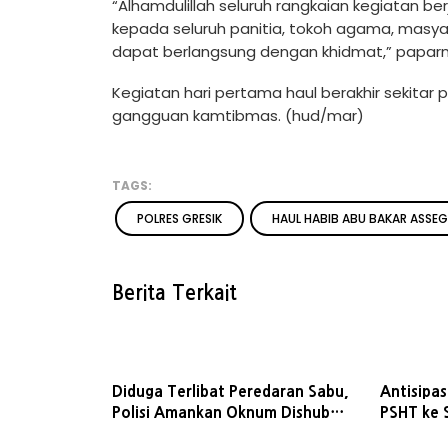
“Alhamdulillah seluruh rangkaian kegiatan ber
kepada seluruh panitia, tokoh agama, masya
dapat berlangsung dengan khidmat,” paparn
Kegiatan hari pertama haul berakhir sekitar 
gangguan kamtibmas. (hud/mar)
TAGS:
POLRES GRESIK
HAUL HABIB ABU BAKAR ASSE
Berita Terkait
Diduga Terlibat Peredaran Sabu,
Antisipa
Polisi Amankan Oknum Dishub
PSHT ke 
Gresik
Gresik P