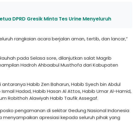
Ketua DPRD Gresik Minta Tes Urine Menyeluruh
ruh rangkaian acara berjalan aman, tertib, dan lancar,”
uhah pada Selasa sore, dilanjutkan salat Magrib
ampilan Hadroh Ahbaabul Musthofa dari Kabupaten
i antaranya Habib Zen Baharun, Habib Syech bin Abdul
b Ismail Hadad, Habib Hasan Al Attos, Habib Umar Al-Hamid,
um Robithoh Alawiyah Habib Taufik Assegaf.
 posko pengamanan di sekitar Gedung Nasional Indonesia
Ia menyampaikan apresiasi kepada seluruh pihak yang