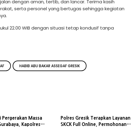
jalan dengan aman, tertib, dan lancar. Terima kasih
rakat, serta personel yang bertugas sehingga kegiatan
ya.
pukul 22.00 WIB dengan situasi tetap kondusif tanpa
GAF
HABIB ABU BAKAR ASSEGAF GRESIK
si Pergerakan Massa
Polres Gresik Terapkan Layanan
Surabaya, Kapolres
SKCK Full Online, Permohonan
impin Penyekatan
Wajib Lewat Aplikasi