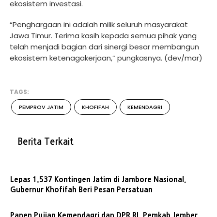
ekosistem investasi.
“Penghargaan ini adalah milik seluruh masyarakat
Jawa Timur. Terima kasih kepada semua pihak yang
telah menjadi bagian dari sinergi besar membangun
ekosistem ketenagakerjaan,” pungkasnya. (dev/mar)
TAGS:
PEMPROV JATIM
KHOFIFAH
KEMENDAGRI
Berita Terkait
Lepas 1.537 Kontingen Jatim di Jambore Nasional,
Gubernur Khofifah Beri Pesan Persatuan
Panen Pujian Kemendagri dan DPR RI, Pemkab Jember