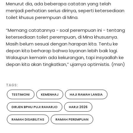
Menurut dia, ada beberapa catatan yang telah
menjadi perhatian serius dirinya, seperti ketersediaan
toilet khusus perempuan di Mina.
“Memang catatannya - soal perempuan ini - tentang
ketersediaan toilet perempuan, di Mina khususnya.
Masih belum sesuai dengan harapan kita. Tentu ke
depan kita berharap bahwa layanan lebih baik lagi.
Walaupun kemarin ada kekurangan, tapi insyaallah ke
depan kita akan tingkatkan,” ujarnya optimistis. (msn)
TAGS:
TESTIMONI
KEMENHAJ
HAJI RAMAH LANSIA
DIRJEN BPHU PUJI RAHARJO
HARJI 2026
RAMAH DISABILITAS
RAMAH PEREMPUAN