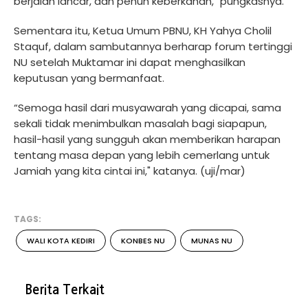
berjalan lancar, dan penuh keberkahan," pungkasnya.
Sementara itu, Ketua Umum PBNU, KH Yahya Cholil
Staquf, dalam sambutannya berharap forum tertinggi
NU setelah Muktamar ini dapat menghasilkan
keputusan yang bermanfaat.
“Semoga hasil dari musyawarah yang dicapai, sama
sekali tidak menimbulkan masalah bagi siapapun,
hasil-hasil yang sungguh akan memberikan harapan
tentang masa depan yang lebih cemerlang untuk
Jamiah yang kita cintai ini," katanya. (uji/mar)
TAGS:
WALI KOTA KEDIRI
KONBES NU
MUNAS NU
Berita Terkait