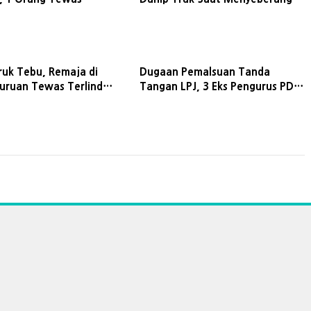
Jalur Pantura di Kraton Pasuruan
ruk Tebu, Remaja di
Dugaan Pemalsuan Tanda
suruan Tewas Terlindas
Tangan LPJ, 3 Eks Pengurus PDIP
elakaan Beruntun
kabupaten Pasuruan Tempuh
Jalur Hukum