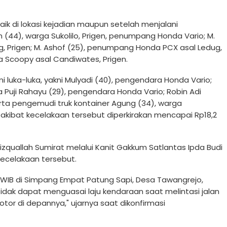
ik di lokasi kejadian maupun setelah menjalani
(44), warga Sukolilo, Prigen, penumpang Honda Vario; M.
g, Prigen; M. Ashof (25), penumpang Honda PCX asal Ledug,
a Scoopy asal Candiwates, Prigen.
 luka-luka, yakni Mulyadi (40), pengendara Honda Vario;
 Puji Rahayu (29), pengendara Honda Vario; Robin Adi
ta pengemudi truk kontainer Agung (34), warga
 akibat kecelakaan tersebut diperkirakan mencapai Rp18,2
izquallah Sumirat melalui Kanit Gakkum Satlantas Ipda Budi
kecelakaan tersebut.
40 WIB di Simpang Empat Patung Sapi, Desa Tawangrejo,
idak dapat menguasai laju kendaraan saat melintasi jalan
r di depannya," ujarnya saat dikonfirmasi