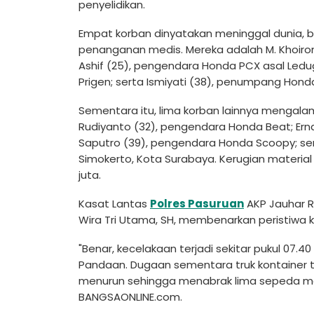
penyelidikan.
Empat korban dinyatakan meninggal dunia, ba
penanganan medis. Mereka adalah M. Khoiron 
Ashif (25), pengendara Honda PCX asal Ledu
Prigen; serta Ismiyati (38), penumpang Hond
Sementara itu, lima korban lainnya mengalami
Rudiyanto (32), pengendara Honda Beat; Erna
Saputro (39), pengendara Honda Scoopy; ser
Simokerto, Kota Surabaya. Kerugian material
juta.
Kasat Lantas
Polres Pasuruan
AKP Jauhar R
Wira Tri Utama, SH, membenarkan peristiwa 
"Benar, kecelakaan terjadi sekitar pukul 07.
Pandaan. Dugaan sementara truk kontainer t
menurun sehingga menabrak lima sepeda moto
BANGSAONLINE.com.