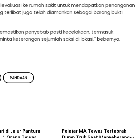
 dievakuasi ke rumah sakit untuk mendapatkan penanganan
g terlibat juga telah diamankan sebagai barang bukti
memastikan penyebab pasti kecelakaan, termasuk
nta keterangan sejumlah saksi di lokasi," bebernya.
PANDAAN
ri di Jalur Pantura
Pelajar MA Tewas Tertabrak
, 1 Orang Tewas
Dump Truk Saat Menyeberang