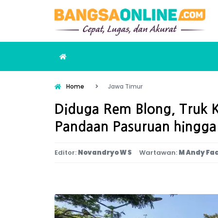
Home
Jawa Timur
Diduga Rem Blong, Truk K
Pandaan Pasuruan hingg
Editor:
Novandryo W S
Wartawan:
M Andy Fa