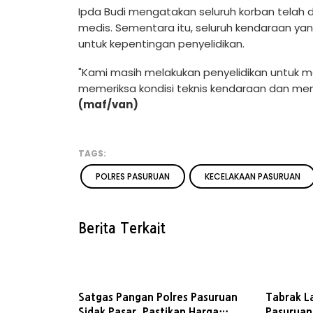
Ipda Budi mengatakan seluruh korban telah
medis. Sementara itu, seluruh kendaraan yan
untuk kepentingan penyelidikan.
"Kami masih melakukan penyelidikan untuk 
memeriksa kondisi teknis kendaraan dan memi
(maf/van)
TAGS:
POLRES PASURUAN
KECELAKAAN PASURUAN
Berita Terkait
Satgas Pangan Polres Pasuruan
Tabrak La
Sidak Pasar, Pastikan Harga
Pasuruan