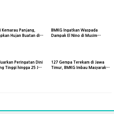
si Kemarau Panjang,
BMKG Ingatkan Waspada
pkan Hujan Buatan di
Dampak El Nino di Musim
ni
Kemarau
uarkan Peringatan Dini
127 Gempa Terekam di Jawa
g Tinggi hingga 25 Juli
Timur, BMKG Imbau Masyarakat
Tetap Tenang