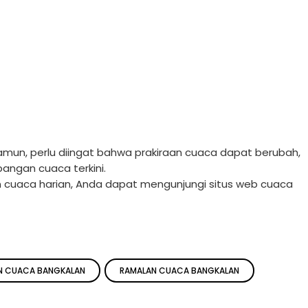
. Namun, perlu diingat bahwa prakiraan cuaca dapat berubah,
angan cuaca terkini.
aan cuaca harian, Anda dapat mengunjungi situs web cuaca
N CUACA BANGKALAN
RAMALAN CUACA BANGKALAN