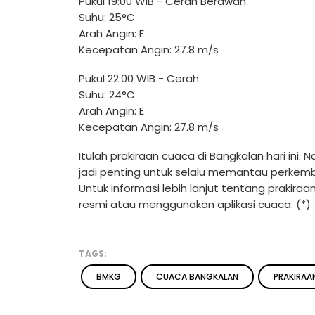
Pukul 19:00 WIB - Cerah Berawan
Suhu: 25°C
Arah Angin: E
Kecepatan Angin: 27.8 m/s
Pukul 22:00 WIB - Cerah
Suhu: 24°C
Arah Angin: E
Kecepatan Angin: 27.8 m/s
Itulah prakiraan cuaca di Bangkalan hari ini
jadi penting untuk selalu memantau perkemb
Untuk informasi lebih lanjut tentang prakir
resmi atau menggunakan aplikasi cuaca. (*)
TAGS:
BMKG
CUACA BANGKALAN
PRAKIRAA