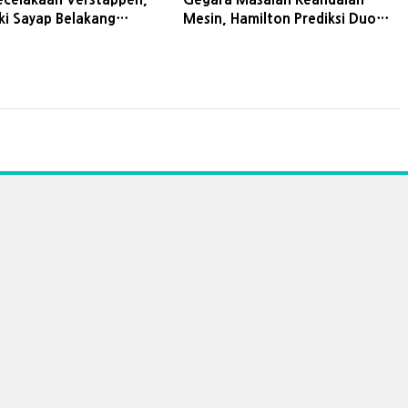
iki Sayap Belakang
Mesin, Hamilton Prediksi Duo
Red Bull dan Ferrari
Mercedes Bakal Kena Penalti
Grid Musim ini