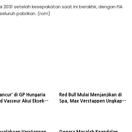
i 2031 setelah kesepakatan saat ini berakhir, dengan FIA
eluruh pabrikan. (rom)
Hancur' di GP Hungaria
Red Bull Mulai Menjanjikan di
d Vasseur Akui Eksekusi
Spa, Max Verstappen Ungkap
at Buruk
Alasan Kritik Tim Lewat Radio
ecelakaan Verstappen,
Gegara Masalah Keandalan