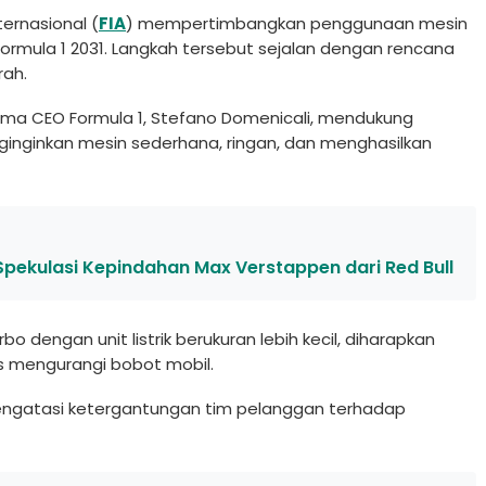
ternasional (
FIA
) mempertimbangkan penggunaan mesin
ormula 1 2031. Langkah tersebut sejalan dengan rencana
rah.
ma CEO Formula 1, Stefano Domenicali, mendukung
inginkan mesin sederhana, ringan, dan menghasilkan
Spekulasi Kepindahan Max Verstappen dari Red Bull
o dengan unit listrik berukuran lebih kecil, diharapkan
 mengurangi bobot mobil.
engatasi ketergantungan tim pelanggan terhadap