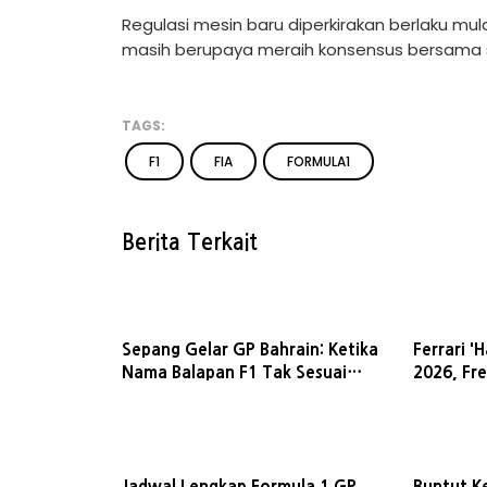
Regulasi mesin baru diperkirakan berlaku mula
masih berupaya meraih konsensus bersama s
TAGS:
F1
FIA
FORMULA1
Berita Terkait
Sepang Gelar GP Bahrain: Ketika
Ferrari '
Nama Balapan F1 Tak Sesuai
2026, Fre
dengan Lokasi Sirkuit
Tim Sang
Jadwal Lengkap Formula 1 GP
Buntut K