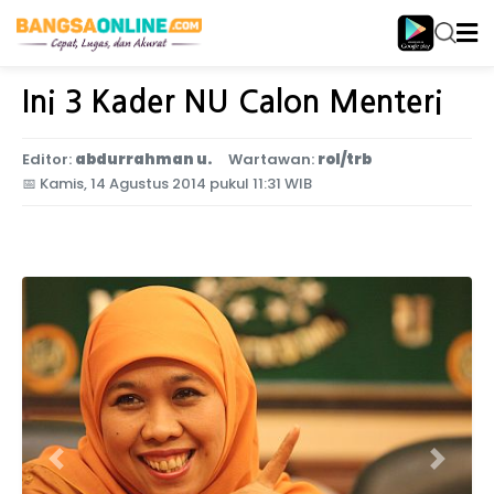
Home
Nasional
Ini 3 Kader NU Calon Menteri
Editor:
abdurrahman u.
Wartawan:
rol/trb
📅
Kamis, 14 Agustus 2014 pukul 11:31 WIB
Previous
Next