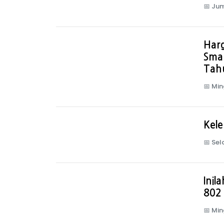
📅
Jum
Harg
Sma
Tah
📅
Min
Kel
📅
Sel
Inil
802
📅
Min