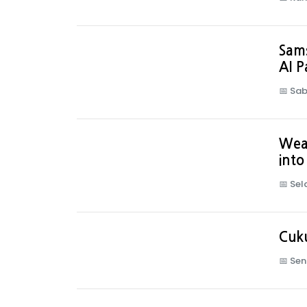
Sam
AI 
📅
Sab
Wear
into
📅
Sel
Cuku
📅
Sen