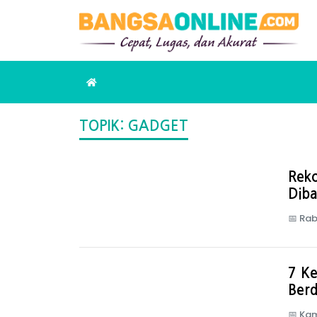
TOPIK: GADGET
Rek
Dib
📅
Rab
7 K
Berd
📅
Kam