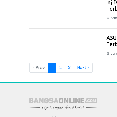
Ini
Terb
📅
Sab
ASU
Terb
📅
Jum
« Prev
1
2
3
Next »