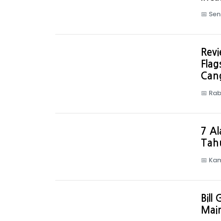
📅
Sen
Rev
Flag
Can
📅
Rab
7 Al
Tahu
📅
Kam
Bill
Mai