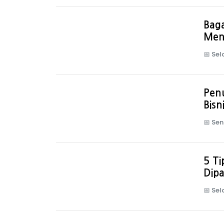
Bag
Men
📅
Sel
Pen
Bisn
📅
Sen
5 Ti
Dip
📅
Sel