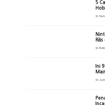
5 C
Hob
📅
Sen
Nint
Rili
📅
Rab
Ini 
Main
📅
Jum
Pen
Inca