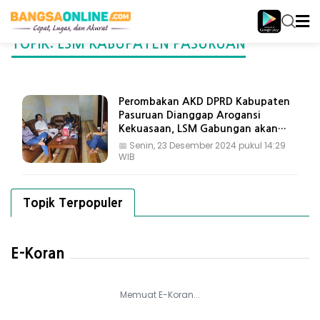
TOPIK: LSM KABUPATEN PASURUAN
Perombakan AKD DPRD Kabupaten
Pasuruan Dianggap Arogansi
Kekuasaan, LSM Gabungan akan
Gelar Aksi
📅
Senin, 23 Desember 2024 pukul 14:29
WIB
Topik Terpopuler
E-Koran
Memuat E-Koran...