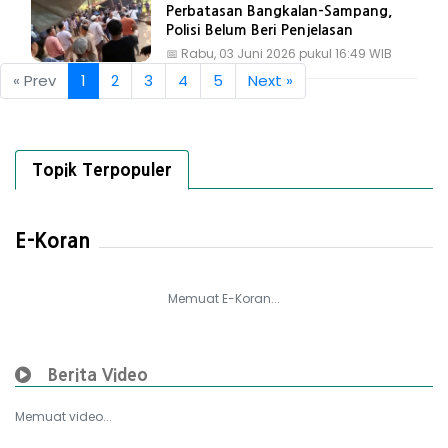
Perbatasan Bangkalan-Sampang,
Polisi Belum Beri Penjelasan
📅
Rabu, 03 Juni 2026 pukul 16:49 WIB
« Prev
1
2
3
4
5
Next »
Topik Terpopuler
E-Koran
Memuat E-Koran...
Berita Video
Memuat video...