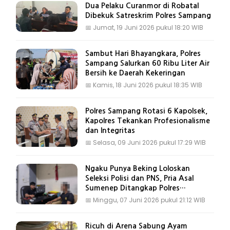
Dua Pelaku Curanmor di Robatal
Dibekuk Satreskrim Polres Sampang
📅
Jumat, 19 Juni 2026 pukul 18:20 WIB
Sambut Hari Bhayangkara, Polres
Sampang Salurkan 60 Ribu Liter Air
Bersih ke Daerah Kekeringan
📅
Kamis, 18 Juni 2026 pukul 18:35 WIB
Polres Sampang Rotasi 6 Kapolsek,
Kapolres Tekankan Profesionalisme
dan Integritas
📅
Selasa, 09 Juni 2026 pukul 17:29 WIB
Ngaku Punya Beking Loloskan
Seleksi Polisi dan PNS, Pria Asal
Sumenep Ditangkap Polres
Sampang
📅
Minggu, 07 Juni 2026 pukul 21:12 WIB
Ricuh di Arena Sabung Ayam