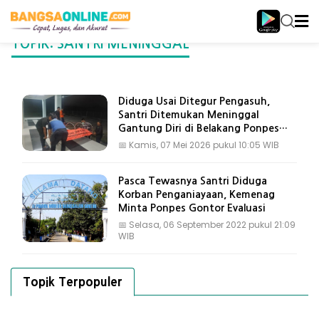
TOPIK: SANTRI MENINGGAL
Diduga Usai Ditegur Pengasuh,
Santri Ditemukan Meninggal
Gantung Diri di Belakang Ponpes
Gresik
📅
Kamis, 07 Mei 2026 pukul 10:05 WIB
Pasca Tewasnya Santri Diduga
Korban Penganiayaan, Kemenag
Minta Ponpes Gontor Evaluasi
📅
Selasa, 06 September 2022 pukul 21:09
WIB
Topik Terpopuler