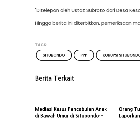
"Ditelepon oleh Ustaz Subroto dari Desa Ke
Hingga berita ini diterbitkan, pemeriksaan ma
TAGS:
SITUBONDO
PPP
KORUPSI SITUBOND
Berita Terkait
Mediasi Kasus Pencabulan Anak
Orang Tu
di Bawah Umur di Situbondo
Laporkan
Gagal, Proses Hukum Jalan
Dugaan P
Terus
4,5 Tahu