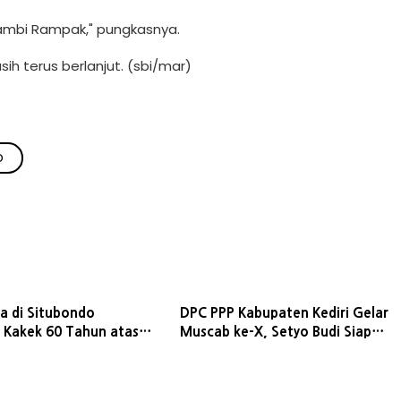
sambi Rampak," pungkasnya.
sih terus berlanjut. (sbi/mar)
O
a di Situbondo
DPC PPP Kabupaten Kediri Gelar
 Kakek 60 Tahun atas
Muscab ke-X, Setyo Budi Siap
encabulan Anak Usia
Lanjutkan Kepemimpinan
n