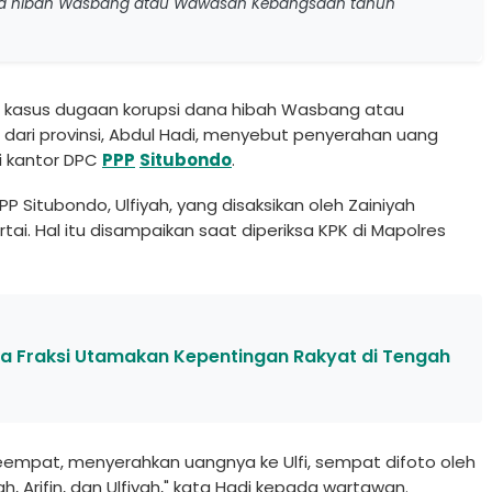
dana hibah Wasbang atau Wawasan Kebangsaan tahun
r kasus dugaan korupsi dana hibah Wasbang atau
ri provinsi, Abdul Hadi, menyebut penyerahan uang
di kantor DPC
PPP
Situbondo
.
 Situbondo, Ulfiyah, yang disaksikan oleh Zainiyah
rtai. Hal itu disampaikan saat diperiksa KPK di Mapolres
ta Fraksi Utamakan Kepentingan Rakyat di Tengah
empat, menyerahkan uangnya ke Ulfi, sempat difoto oleh
ah, Arifin, dan Ulfiyah," kata Hadi kepada wartawan.