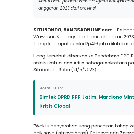
Abdul Hadi, pelapor kasus dugaan korupsi 
anggaran 2023 dari provinsi.
SITUBONDO, BANGSAONLINE.com
- Pelapo
Wawasan Kebangsaan tahun anggaran 2023 da
tahap keempat senilai Rp416 juta dilakukan 
Uang tersebut diberikan ke Bendahara DPC PPP
selaku ketua, dan Arifin sebagai sekretaris pa
Situbondo, Rabu (21/5/2023).
BACA JUGA:
Bimtek DPRD PPP Jatim, Mardiono Min
Krisis Global
"Waktu penyerahan uang pencairan tahap ke
adik saya (istrinya Yessi). Fotonya ada Zainiy