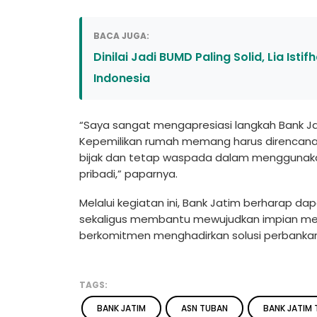
BACA JUGA:
Dinilai Jadi BUMD Paling Solid, Lia Ist
Indonesia
“Saya sangat mengapresiasi langkah Bank Ja
Kepemilikan rumah memang harus direncanak
bijak dan tetap waspada dalam menggunakan
pribadi,” paparnya.
Melalui kegiatan ini, Bank Jatim berharap da
sekaligus membantu mewujudkan impian memi
berkomitmen menghadirkan solusi perbankan
TAGS:
BANK JATIM
ASN TUBAN
BANK JATIM