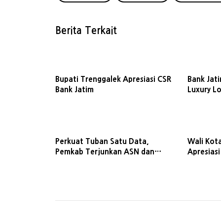
Berita Terkait
Bupati Trenggalek Apresiasi CSR
Bank Jat
Bank Jatim
Luxury L
Perkuat Tuban Satu Data,
Wali Kot
Pemkab Terjunkan ASN dan
Apresias
PPPK Survei Data Kependudukan
Beasiswa
Rumah Warga