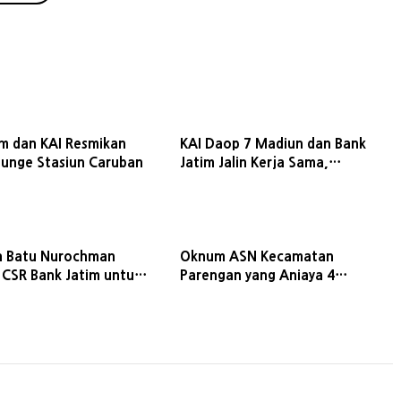
im dan KAI Resmikan
KAI Daop 7 Madiun dan Bank
ounge Stasiun Caruban
Jatim Jalin Kerja Sama,
Optimalisasi Layanan dan Aset
a Batu Nurochman
Oknum ASN Kecamatan
i CSR Bank Jatim untuk
Parengan yang Aniaya 4
 1000 Sarjana
Pegawai SPBU Diamankan Polisi