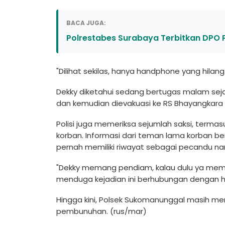
BACA JUGA:
Polrestabes Surabaya Terbitkan DPO 
"Dilihat sekilas, hanya handphone yang hilan
Dekky diketahui sedang bertugas malam seja
dan kemudian dievakuasi ke RS Bhayangkara 
Polisi juga memeriksa sejumlah saksi, termas
korban. Informasi dari teman lama korban be
pernah memiliki riwayat sebagai pecandu nar
"Dekky memang pendiam, kalau dulu ya mema
menduga kejadian ini berhubungan dengan h
Hingga kini, Polsek Sukomanunggal masih m
pembunuhan. (rus/mar)