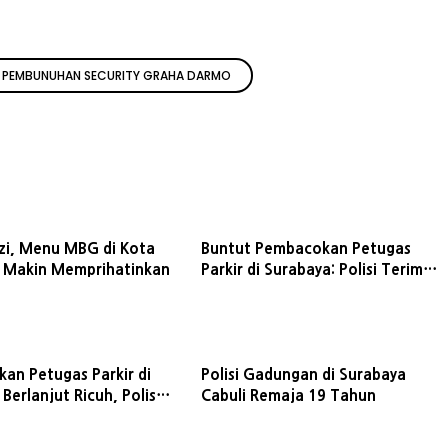
PEMBUNUHAN SECURITY GRAHA DARMO
izi, Menu MBG di Kota
Buntut Pembacokan Petugas
 Makin Memprihatinkan
Parkir di Surabaya: Polisi Terima
Pemberitahuan Aksi Damai
Perguruan Silat
an Petugas Parkir di
Polisi Gadungan di Surabaya
Berlanjut Ricuh, Polisi
Cabuli Remaja 19 Tahun
angan