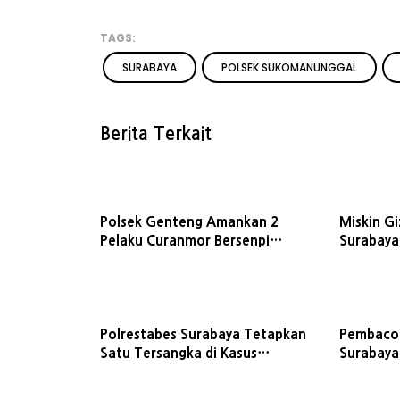
TAGS:
SURABAYA
POLSEK SUKOMANUNGGAL
Berita Terkait
Polsek Genteng Amankan 2
Miskin G
Pelaku Curanmor Bersenpi
Surabaya
Mainan
Polrestabes Surabaya Tetapkan
Pembacok
Satu Tersangka di Kasus
Surabaya 
Pembacokan Petugas Parkir
Turun T