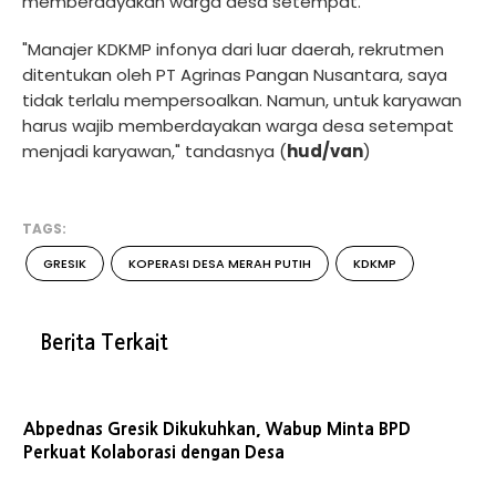
memberdayakan warga desa setempat.
"Manajer KDKMP infonya dari luar daerah, rekrutmen
ditentukan oleh PT Agrinas Pangan Nusantara, saya
tidak terlalu mempersoalkan. Namun, untuk karyawan
harus wajib memberdayakan warga desa setempat
menjadi karyawan," tandasnya (
hud/van
)
TAGS:
GRESIK
KOPERASI DESA MERAH PUTIH
KDKMP
Berita Terkait
Abpednas Gresik Dikukuhkan, Wabup Minta BPD
Perkuat Kolaborasi dengan Desa