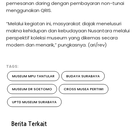
pemesanan daring dengan pembayaran non-tunai
menggunakan QRIS.
“Melalui kegiatan ini, masyarakat diajak menelusuri
makna kehidupan dan kebudayaan Nusantara melalui
perspektif koleksi museum yang dikemas secara
modern dan menarik,” pungkasnya. (ari/rev)
TAGS:
MUSEUM MPU TANTULAR
BUDAYA SURABAYA
MUSEUM DR SOETOMO
CROSS MUSEA PERTIWI
UPTD MUSEUM SURABAYA
Berita Terkait