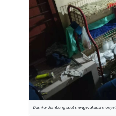
Damkar Jombang saat mengevakuasi monyet p