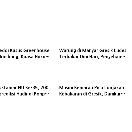
ledoi Kasus Greenhouse
Warung di Manyar Gresik Ludes
 Jombang, Kuasa Hukum
Terbakar Dini Hari, Penyebab
jelis Hakim Bebaskan
Masih Diselidiki
a
uktamar NU Ke-35, 200
Musim Kemarau Picu Lonjakan
rediksi Hadir di Ponpes
Kebakaran di Gresik, Damkar
lum Tambakberas
Minta Warga Waspada