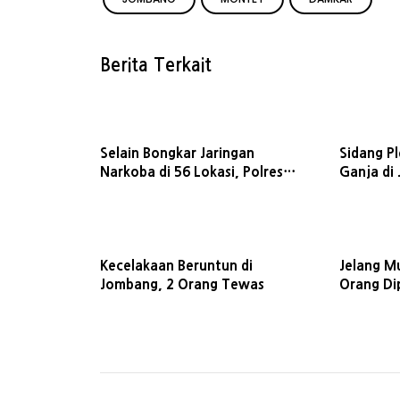
Berita Terkait
Selain Bongkar Jaringan
Sidang P
Narkoba di 56 Lokasi, Polres
Ganja di
Jombang Sita 473 Botol Miras
Minta Ma
Ilegal
Terdakw
Kecelakaan Beruntun di
Jelang M
Jombang, 2 Orang Tewas
Orang Dip
Bahrul U