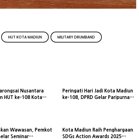
HUT KOTA MADIUN
MILITARY DRUMBAND
arongsai Nusantara
Peringati Hari Jadi Kota Madiun
n HUT ke-108 Kota
ke-108, DPRD Gelar Paripurna
iap Digelar Lebih Besar
Istimewa dan Potong Tumpeng
epan
skan Wawasan, Pemkot
Kota Madiun Raih Penghargaan
elar Seminar
SDGs Action Awards 2025