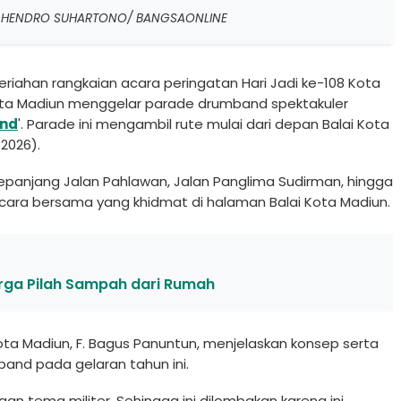
Foto: HENDRO SUHARTONO/ BANGSAONLINE
riahan rangkaian acara peringatan Hari Jadi ke-108 Kota
h Kota Madiun menggelar parade drumband spektakuler
and
'. Parade ini mengambil rute mulai dari depan Balai Kota
/2026).
sepanjang Jalan Pahlawan, Jalan Panglima Sudirman, hingga
acara bersama yang khidmat di halaman Balai Kota Madiun.
arga Pilah Sampah dari Rumah
Kota Madiun, F. Bagus Panuntun, menjelaskan konsep serta
band pada gelaran tahun ini.
n tema militer. Sehingga ini dilombakan karena ini