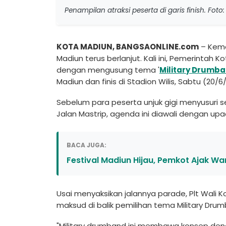
Penampilan atraksi peserta di garis finish. 
KOTA MADIUN, BANGSAONLINE.com
– Keme
Madiun terus berlanjut. Kali ini, Pemerinta
dengan mengusung tema '
Military Drumb
Madiun dan finis di Stadion Wilis, Sabtu (20/6
Sebelum para peserta unjuk gigi menyusuri 
Jalan Mastrip, agenda ini diawali dengan up
BACA JUGA:
Festival Madiun Hijau, Pemkot Ajak W
Usai menyaksikan jalannya parade, Plt Wali 
maksud di balik pemilihan tema Military Drum
"Military drumband ini membawa konsep denga