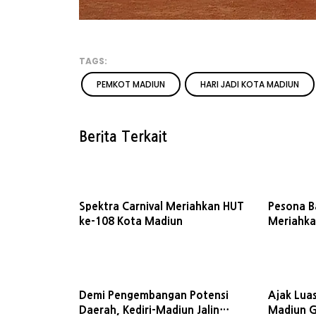
TAGS:
PEMKOT MADIUN
HARI JADI KOTA MADIUN
Berita Terkait
Spektra Carnival Meriahkan HUT
Pesona B
ke-108 Kota Madiun
Meriahka
Madiun, S
Tahun D
Demi Pengembangan Potensi
Ajak Lua
Daerah, Kediri-Madiun Jalin
Madiun G