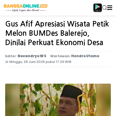
Home
Jawa Timur
Gus Afif Apresiasi Wisata Petik
Melon BUMDes Balerejo,
Dinilai Perkuat Ekonomi Desa
Editor:
Novandryo W S
Wartawan:
Hendro Utomo
📅
Minggu, 28 Juni 2026 pukul 17:29 WIB