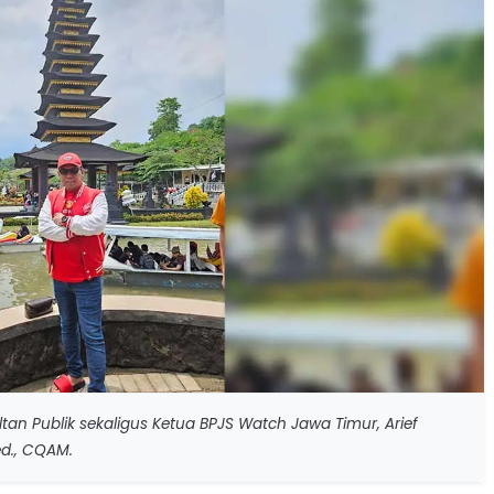
tan Publik sekaligus Ketua BPJS Watch Jawa Timur, Arief
ed., CQAM.