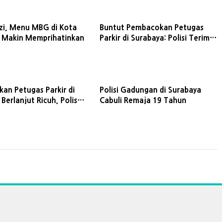
izi, Menu MBG di Kota
Buntut Pembacokan Petugas
 Makin Memprihatinkan
Parkir di Surabaya: Polisi Terima
Pemberitahuan Aksi Damai
Perguruan Silat
an Petugas Parkir di
Polisi Gadungan di Surabaya
Berlanjut Ricuh, Polisi
Cabuli Remaja 19 Tahun
angan