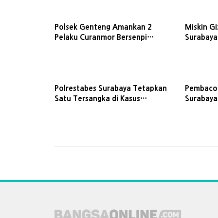
Polsek Genteng Amankan 2
Miskin G
Pelaku Curanmor Bersenpi
Surabaya
Mainan
Polrestabes Surabaya Tetapkan
Pembacok
Satu Tersangka di Kasus
Surabaya 
Pembacokan Petugas Parkir
Turun T