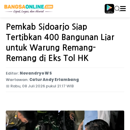
Home
Jawa Timur
Pemkab Sidoarjo Siap
Tertibkan 400 Bangunan Liar
untuk Warung Remang-
Remang di Eks Tol HK
Editor:
Novandryo W S
Wartawan:
Catur Andy Erlambang
📅
Rabu, 08 Juli 2026 pukul 21:17 WIB