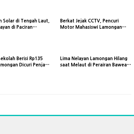
n Solar di Tengah Laut,
Berkat Jejak CCTV, Pencuri
ayan di Paciran
Motor Mahasiswi Lamongan
Satpolairud Polres
Dibekuk di Rumah Mertua
n
Sekolah Berisi Rp135
Lima Nelayan Lamongan Hilang
Lamongan Dicuri Penjaga
saat Melaut di Perairan Bawean,
elaku Terungkap
Sempat Kirim Permintaan
l ini
Tolong