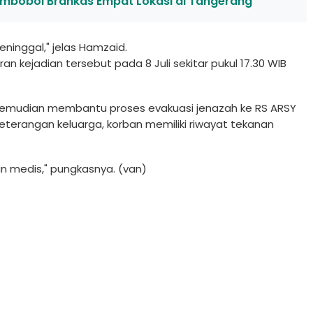
mbobol Brankas Empat Lokasi di Tangerang
ninggal," jelas Hamzaid.
 kejadian tersebut pada 8 Juli sekitar pukul 17.30 WIB
kemudian membantu proses evakuasi jenazah ke RS ARSY
keterangan keluarga, korban memiliki riwayat tekanan
n medis," pungkasnya. (van)