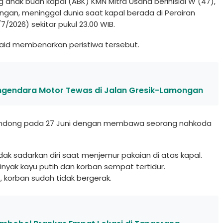
 anak buah kapal (ABK) KMN Mitra Usaha berinisial W (47),
an, meninggal dunia saat kapal berada di Perairan
2026) sekitar pukul 23.00 WIB.
aid membenarkan peristiwa tersebut.
engendara Motor Tewas di Jalan Gresik-Lamongan
Brondong pada 27 Juni dengan membawa seorang nahkoda
tidak sadarkan diri saat menjemur pakaian di atas kapal.
ak kayu putih dan korban sempat tertidur.
B, korban sudah tidak bergerak.