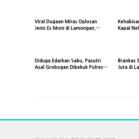
Viral Dugaan Miras Oplosan
Kehabisa
Jenis Es Moni di Lamongan,
Kapal Nel
Petugas Buru Pemilik Warung
Ditolong 
Lamonga
Diduga Edarkan Sabu, Pasutri
Brankas 
Asal Grobogan Dibekuk Polres
Juta di 
Lamongan
Malam, P
karena Ha