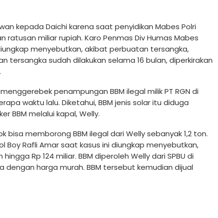
wan kepada Daichi karena saat penyidikan Mabes Polri
an ratusan miliar rupiah. Karo Penmas Div Humas Mabes
ni diungkap menyebutkan, akibat perbuatan tersangka,
kan tersangka sudah dilakukan selama 16 bulan, diperkirakan
.
ri menggerebek penampungan BBM ilegal milik PT RGN di
pa waktu lalu. Diketahui, BBM jenis solar itu diduga
r BBM melalui kapal, Welly.
ok bisa memborong BBM ilegal dari Welly sebanyak 1,2 ton.
ol Boy Rafli Amar saat kasus ini diungkap menyebutkan,
hingga Rp 124 miliar. BBM diperoleh Welly dari SPBU di
a dengan harga murah. BBM tersebut kemudian dijual