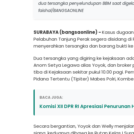
dua tersangka penyelundupan BBM saat digelan
faishal/BANGSAONLINE
SURABAYA (bangsaonline) -
Kasus dugaan
Pelabuhan Tanjung Perak segera disidang di P
menyerahkan tersangka dan barang bukti ke K
Dua tersangka yang digiring ke kejaksaan ad
Anom Setya Legawa alias Yoyok, dan broker p
tiba di Kejaksaan sekitar pukul 10.00 pagi. P
Pidana Tertentu (Tipiter) Mabes Polri, Kombe
BACA JUGA:
Komisi XII DPR RI Apresiasi Penurunan
Secara bergantian, Yoyok dan Welly menjalan
siang, keduanya dibawa ke Rutan Kelas I Sur