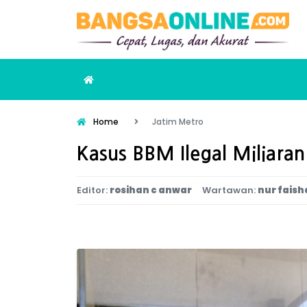
Home
Jatim Metro
Kasus BBM Ilegal Miliaran
Editor:
rosihan c anwar
Wartawan:
nur faish