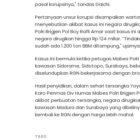
pasal korupsinya," tandas Daichi.
Pertanyaan unsur korupsi disampaikan warta
menyebutkan akibat kasus ini negara dirugik
Polri Brigjen Pol Boy Rafli Amar saat kasus i
negara dirugikan hingga Rp 124 miliar. “Tinda
sudah ada 1.200 ton BBM ditampung," ujarnya
Kasus ini bermula ketika petugas Mabes Pol
kawasan Sidorame, Sidotopo, Surabaya, bebera
diselundupkan RGN bekerjasama dengan broke
Hasil penyidikan, dalam sehari tersangka Yoy
Karo Penmas Div Humas Mabes Polri Brigjen P
akibat perbuatan tersangka, negara dirugikan 
kawasan Madura dan Surabaya yang dibeliny
kembali ke RGN dengan harga lebih mahal.
TAGS: