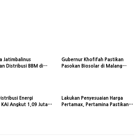
a Jatimbalinus
Gubernur Khofifah Pastikan
n Distribusi BBM di
Pasokan Biosolar di Malang
ur
Aman, Pertamina Tambah
Distribusi BBM
stribusi Energi
Lakukan Penyesuaian Harga
 KAI Angkut 1,09 Juta
Pertamax, Pertamina Pastikan
pada Januari-Mei 2026
Stok BBM di Jatimbalinus Aman