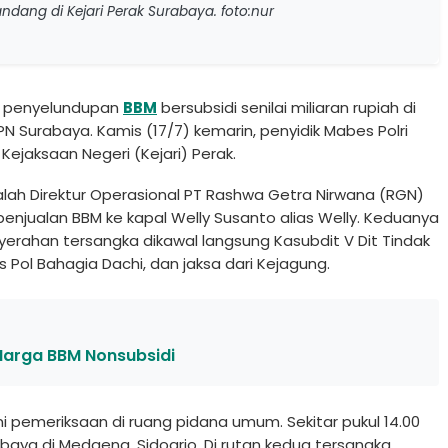
dang di Kejari Perak Surabaya. foto:nur
 penyelundupan
BBM
bersubsidi senilai miliaran rupiah di
N Surabaya. Kamis (17/7) kemarin, penyidik Mabes Polri
ejaksaan Negeri (Kejari) Perak.
alah Direktur Operasional PT Rashwa Getra Nirwana (RGN)
enjualan BBM ke kapal Welly Susanto alias Welly. Keduanya
enyerahan tersangka dikawal langsung Kasubdit V Dit Tindak
s Pol Bahagia Dachi, dan jaksa dari Kejagung.
 Harga BBM Nonsubsidi
i pemeriksaan di ruang pidana umum. Sekitar pukul 14.00
abaya di Medaeng, Sidoarjo. Di rutan kedua tersangka