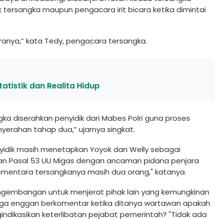
 tersangka maupun pengacara irit bicara ketika dimintai
aranya,” kata Tedy, pengacara tersangka.
tistik dan Realita Hidup
a diserahkan penyidik dari Mabes Polri guna proses
erahan tahap dua,” ujarnya singkat.
nyidik masih menetapkan Yoyok dan Welly sebagai
engan Pasal 53 UU Migas dengan ancaman pidana penjara
Sementara tersangkanya masih dua orang," katanya.
ngembangan untuk menjerat pihak lain yang kemungkinan
 juga enggan berkomentar ketika ditanya wartawan apakah
gindikasikan keterlibatan pejabat pemerintah? "Tidak ada