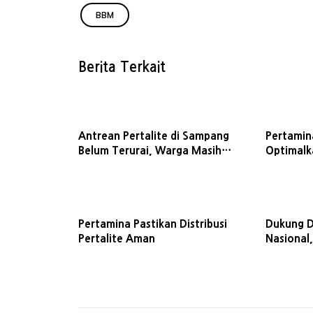
BBM
Berita Terkait
Antrean Pertalite di Sampang
Pertamin
Belum Terurai, Warga Masih
Optimalka
Menunggu hingga 45 Menit
Jawa Tim
Pertamina Pastikan Distribusi
Dukung Di
Pertalite Aman
Nasional,
Ton BBM 