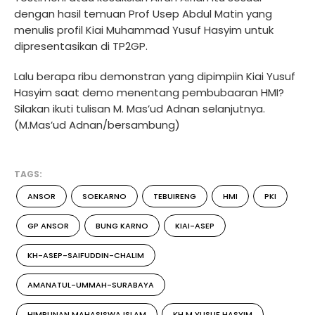
dengan hasil temuan Prof Usep Abdul Matin yang
menulis profil Kiai Muhammad Yusuf Hasyim untuk
dipresentasikan di TP2GP.
Lalu berapa ribu demonstran yang dipimpiin Kiai Yusuf
Hasyim saat demo menentang pembubaaran HMI?
Silakan ikuti tulisan M. Mas’ud Adnan selanjutnya.
(M.Mas’ud Adnan/bersambung)
TAGS:
ANSOR
SOEKARNO
TEBUIRENG
HMI
PKI
GP ANSOR
BUNG KARNO
KIAI-ASEP
KH-ASEP-SAIFUDDIN-CHALIM
AMANATUL-UMMAH-SURABAYA
HIMPUNAN MAHASISWA ISLAM
KH M YUSUF HASYIM