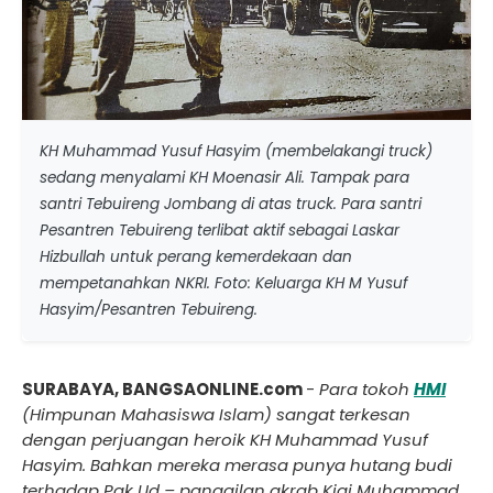
KH Muhammad Yusuf Hasyim (membelakangi truck)
sedang menyalami KH Moenasir Ali. Tampak para
santri Tebuireng Jombang di atas truck. Para santri
Pesantren Tebuireng terlibat aktif sebagai Laskar
Hizbullah untuk perang kemerdekaan dan
mempetanahkan NKRI. Foto: Keluarga KH M Yusuf
Hasyim/Pesantren Tebuireng.
SURABAYA, BANGSAONLINE.com
-
Para tokoh
HMI
(Himpunan Mahasiswa Islam) sangat terkesan
dengan perjuangan heroik KH Muhammad Yusuf
Hasyim. Bahkan mereka merasa punya hutang budi
terhadap Pak Ud – panggilan akrab Kiai Muhammad