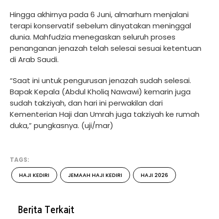
Hingga akhirnya pada 6 Juni, almarhum menjalani
terapi konservatif sebelum dinyatakan meninggal
dunia. Mahfudzia menegaskan seluruh proses
penanganan jenazah telah selesai sesuai ketentuan
di Arab Saudi.
“Saat ini untuk pengurusan jenazah sudah selesai.
Bapak Kepala (Abdul Kholiq Nawawi) kemarin juga
sudah takziyah, dan hari ini perwakilan dari
Kementerian Haji dan Umrah juga takziyah ke rumah
duka,” pungkasnya. (uji/mar)
TAGS:
HAJI KEDIRI
JEMAAH HAJI KEDIRI
HAJI 2026
Berita Terkait