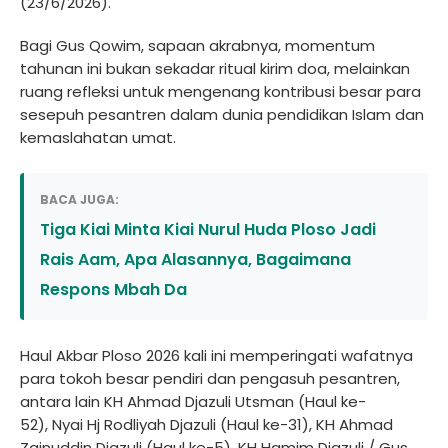
(23/6/2026).
Bagi Gus Qowim, sapaan akrabnya, momentum
tahunan ini bukan sekadar ritual kirim doa, melainkan
ruang refleksi untuk mengenang kontribusi besar para
sesepuh pesantren dalam dunia pendidikan Islam dan
kemaslahatan umat.
BACA JUGA:
Tiga Kiai Minta Kiai Nurul Huda Ploso Jadi
Rais Aam, Apa Alasannya, Bagaimana
Respons Mbah Da
Haul Akbar Ploso 2026 kali ini memperingati wafatnya
para tokoh besar pendiri dan pengasuh pesantren,
antara lain KH Ahmad Djazuli Utsman (Haul ke-
52), Nyai Hj Rodliyah Djazuli (Haul ke-31), KH Ahmad
Zainuddin Djazuli (Haul ke-5), KH Hamim Djazuli / Gus