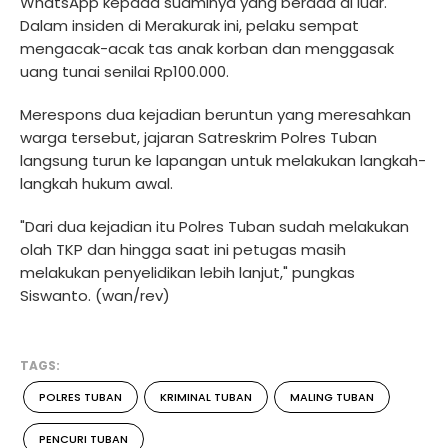
WhatsApp kepada suaminya yang berada di luar.
Dalam insiden di Merakurak ini, pelaku sempat
mengacak-acak tas anak korban dan menggasak
uang tunai senilai Rp100.000.
Merespons dua kejadian beruntun yang meresahkan
warga tersebut, jajaran Satreskrim Polres Tuban
langsung turun ke lapangan untuk melakukan langkah-
langkah hukum awal.
"Dari dua kejadian itu Polres Tuban sudah melakukan
olah TKP dan hingga saat ini petugas masih
melakukan penyelidikan lebih lanjut," pungkas
Siswanto. (wan/rev)
TAGS:
POLRES TUBAN
KRIMINAL TUBAN
MALING TUBAN
PENCURI TUBAN