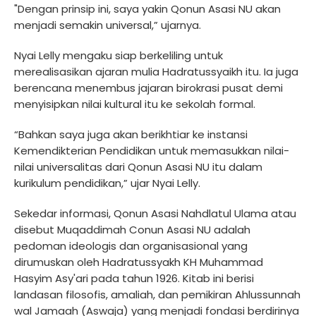
"Dengan prinsip ini, saya yakin Qonun Asasi NU akan
menjadi semakin universal,” ujarnya.
Nyai Lelly mengaku siap berkeliling untuk
merealisasikan ajaran mulia Hadratussyaikh itu. Ia juga
berencana menembus jajaran birokrasi pusat demi
menyisipkan nilai kultural itu ke sekolah formal.
“Bahkan saya juga akan berikhtiar ke instansi
Kemendikterian Pendidikan untuk memasukkan nilai-
nilai universalitas dari Qonun Asasi NU itu dalam
kurikulum pendidikan,” ujar Nyai Lelly.
Sekedar informasi, Qonun Asasi Nahdlatul Ulama atau
disebut Muqaddimah Conun Asasi NU adalah
pedoman ideologis dan organisasional yang
dirumuskan oleh Hadratussyakh KH Muhammad
Hasyim Asy'ari pada tahun 1926. Kitab ini berisi
landasan filosofis, amaliah, dan pemikiran Ahlussunnah
wal Jamaah (Aswaja) yang menjadi fondasi berdirinya