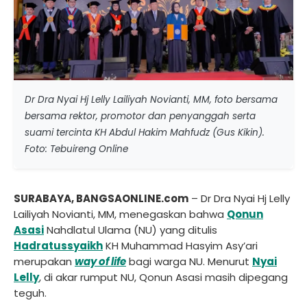
Dr Dra Nyai Hj Lelly Lailiyah Novianti, MM, foto bersama
bersama rektor, promotor dan penyanggah serta
suami tercinta KH Abdul Hakim Mahfudz (Gus Kikin).
Foto: Tebuireng Online
SURABAYA, BANGSAONLINE.com
– Dr Dra Nyai Hj Lelly
Lailiyah Novianti, MM, menegaskan bahwa
Qonun
Asasi
Nahdlatul Ulama (NU) yang ditulis
Hadratussyaikh
KH Muhammad Hasyim Asy’ari
merupakan
way of life
bagi warga NU. Menurut
Nyai
Lelly
, di akar rumput NU, Qonun Asasi masih dipegang
teguh.