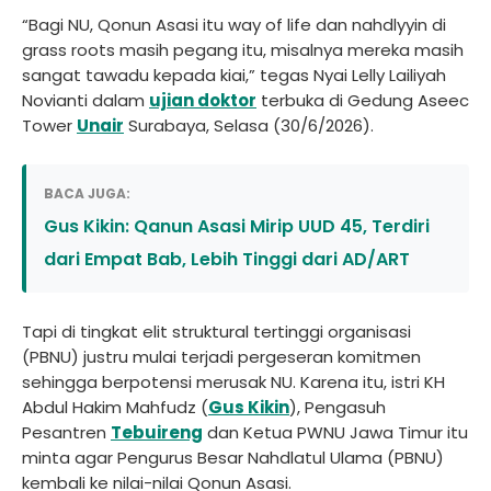
“Bagi NU, Qonun Asasi itu way of life dan nahdlyyin di
grass roots masih pegang itu, misalnya mereka masih
sangat tawadu kepada kiai,” tegas Nyai Lelly Lailiyah
Novianti dalam
ujian doktor
terbuka di Gedung Aseec
Tower
Unair
Surabaya, Selasa (30/6/2026).
BACA JUGA:
Gus Kikin: Qanun Asasi Mirip UUD 45, Terdiri
dari Empat Bab, Lebih Tinggi dari AD/ART
Tapi di tingkat elit struktural tertinggi organisasi
(PBNU) justru mulai terjadi pergeseran komitmen
sehingga berpotensi merusak NU. Karena itu, istri KH
Abdul Hakim Mahfudz (
Gus Kikin
), Pengasuh
Pesantren
Tebuireng
dan Ketua PWNU Jawa Timur itu
minta agar Pengurus Besar Nahdlatul Ulama (PBNU)
kembali ke nilai-nilai Qonun Asasi.