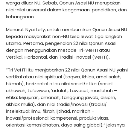
warga diluar NU. Sebab, Qonun Asasi NU merupakan
nilai-nilai universal dalam keagamaan, pendidikan, dan
kebangsaan.
Menurut Nyai Lelly, untuk membumikan Qonun Asasi NU
kepada masyarakat non-NU bisa lewat tiga langkah
utama. Pertama, pengenalan 22 nilai Qonun Asasi
dengan menggunakan metode Tri-VeHTI atau
Vertikal, Horizontal, dan Tradisi-Inovasi (VeHTI).
“Tri VeHTI itu menjabarkan 22 nilai Qonun Asasi NU yakni
vertikal atau nilai spiritual (taqwa, ikhlas, amal saleh,
hikmah), horizontal atau nilai sosial/etika (sosial:
ukhuwah, ta’awwun, ‘adalah, tawasut, maslahah –
etika: kejujuran, amanah, tanggung jawab, disiplin,
akhlak mulia), dan nilai tradisi/inovasi (tradisi/
intelektual: ilmu, fikrah, ijtihad, ma’rifah –
inovasi/profesional: kompetensi, produktivitas,
orientasi kemaslahatan, daya saing global),” jelasnya.