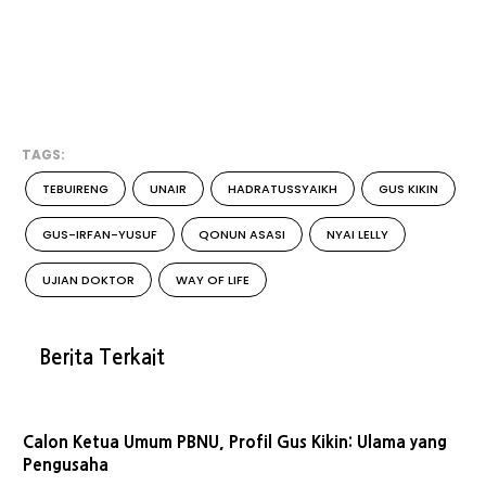
TAGS:
TEBUIRENG
UNAIR
HADRATUSSYAIKH
GUS KIKIN
GUS-IRFAN-YUSUF
QONUN ASASI
NYAI LELLY
UJIAN DOKTOR
WAY OF LIFE
Berita Terkait
Calon Ketua Umum PBNU, Profil Gus Kikin: Ulama yang
Pengusaha