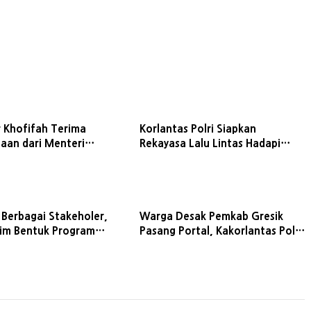
 Khofifah Terima
Korlantas Polri Siapkan
aan dari Menteri
Rekayasa Lalu Lintas Hadapi
gan, Siap Wujudkan
Arus Nataru 2025/2026
ro ODOL 2027
Berbagai Stakeholer,
Warga Desak Pemkab Gresik
tim Bentuk Program
Pasang Portal, Kakorlantas Polri:
enyapa' untuk Tangani
ODOL Rugikan Negara Rp43
Triliun