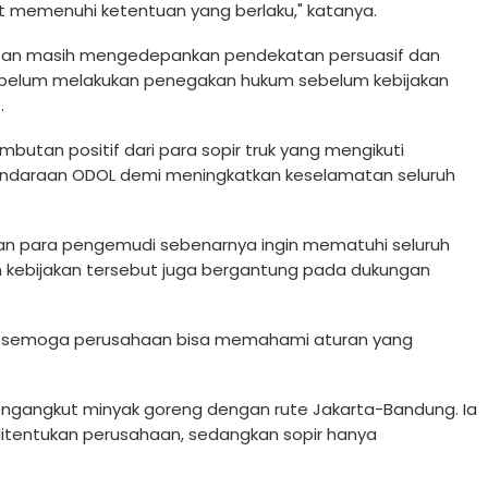
t memenuhi ketentuan yang berlaku," katanya.
atan masih mengedepankan pendekatan persuasif dan
ri belum melakukan penegakan hukum sebelum kebijakan
.
tan positif dari para sopir truk yang mengikuti
kendaraan ODOL demi meningkatkan keselamatan seluruh
akan para pengemudi sebenarnya ingin mematuhi seluruh
n kebijakan tersebut juga bergantung pada dukungan
arap semoga perusahaan bisa memahami aturan yang
engangkut minyak goreng dengan rute Jakarta-Bandung. Ia
tentukan perusahaan, sedangkan sopir hanya