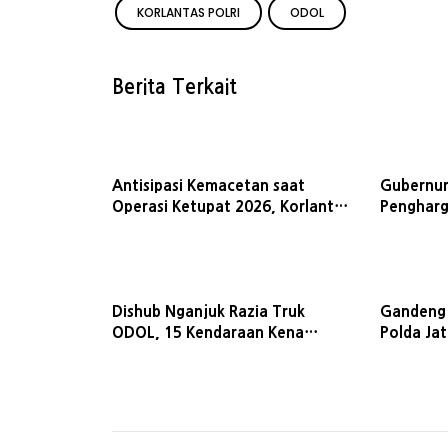
KORLANTAS POLRI
ODOL
Berita Terkait
Antisipasi Kemacetan saat
Gubernur
Operasi Ketupat 2026, Korlantas
Pengharg
Polri Tinjau Simpang Mengkreng
Perhubun
Jatim Ze
Dishub Nganjuk Razia Truk
Gandeng 
ODOL, 15 Kendaraan Kena
Polda Ja
Tilang di Jalan Raya Kecubung
'Polisi M
ODOL