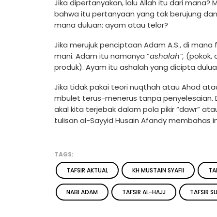
Jika dipertanyakan, lalu Allah itu dari mana
bahwa itu pertanyaan yang tak berujung dan
mana duluan: ayam atau telor?
Jika merujuk penciptaan Adam A.S., di mana f
mani. Adam itu namanya “
ashalah”,
(pokok, 
produk). Ayam itu ashalah yang dicipta duluan
Jika tidak pakai teori nuqthah atau Ahad at
mbulet terus-menerus tanpa penyelesaian. Dan
akal kita terjebak dalam pola pikir “dawr” atau
tulisan al-Sayyid Husain Afandy membahas i
TAGS:
TAFSIR AKTUAL
KH MUSTAIN SYAFII
TA
NABI ADAM
TAFSIR AL-HAJJ
TAFSIR S