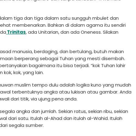
u dalam tiga dan tiga dalam satu sungguh mbulet dan
kir sehat membenarkan. Bahkan di dalam agama itu sendiri
ada
Trinitas
, ada Unitarian, dan ada Oneness. Silakan
asad manusia, berdaging, dan bertulang, butuh makan
amaan berperang sebagai Tuhan yang mesti disembah.
ertanyakan bagaimana itu bisa terjadi. “kok Tuhan lahir
kok, kok, yang lain.
ilmuwan muslim tempo dulu adalah logika kuno yang mudah
ah awal terbentuknya angka atau lukisan atau gambar. Anda
li dari titik, via ujung pena anda.
gala angka dan jumlah. Sekian ratus, sekian ribu, sekian
wal dari satu. Itulah al-Ahad dan itulah al-Wahid. Itulah
ari segala sumber.