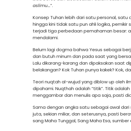
aslimu...
”.
Konsep Tuhan lebih dari satu personal, sat
hingga kini tidak satu pun ahli logika, pemi
terjadi tiga perbedaan pemahaman besar: 
mendalami.
Belum lagi dogma bahwa Yesus sebagai berj
dan butuh minum dan pada saat yang bers
Lalu dikarang-karang dan dipaksakan saat dip
belakangan? Kok Tuhan punya kakek? Kok, dan 
Teori nuqtah al-wujud yang diblow up oleh 
dipahami. Nuqthah adalah “titik”. Titik adal
menggambar dan menulis apa saja, pasti diawa
Sama dengan angka satu sebagai awal dari se
juta, sekian miliar, dan seterusnya, pasti bera
sang Maha Tunggal, Sang Maha Esa, sumber d