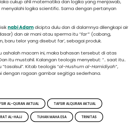
? Maka cukup ahli matematika dan logika yang menjawab,
 menyalahi logika scientific. Sama dengan pertanyan
isik
nabi Adam
dicipta dulu dan di dalamnya dilengkapi air
dasar) dan air mani atau sperma itu “
far’
” (cabang,
, baru telor yang disebut far’, sebagai produk.
au ashalah macam ini, maka bahasan tersebut di atas
 itu mustahil. Kalangan teologis menyebut: “.. saat itu..
 “tasalsul”. Kitab teologis “
al-Hushum al-Hamidiyah
”,
ni dengan ragaan gambar segitiga sederhana.
FSIR AL-QURAN AKTUAL
TAFSIR ALQURAN AKTUAL
URAT AL-HAJJ
TUHAN MAHA ESA
TRINITAS