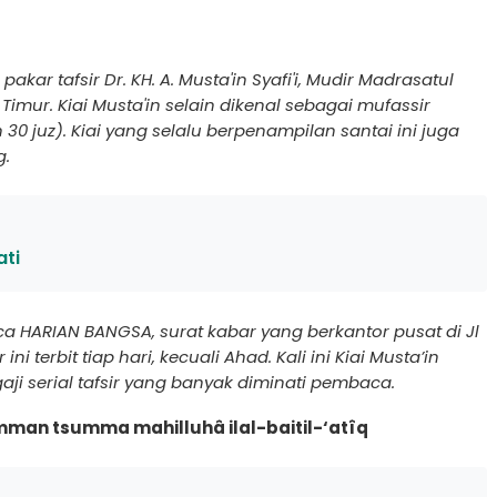
pakar tafsir Dr. KH. A. Musta'in Syafi'i, Mudir Madrasatul
mur. Kiai Musta'in selain dikenal sebagai mufassir
0 juz). Kiai yang selalu berpenampilan santai ini juga
g.
ati
aca HARIAN BANGSA, surat kabar yang berkantor pusat di Jl
i terbit tiap hari, kecuali Ahad. Kali ini Kiai Musta’in
gaji serial tafsir yang banyak diminati pembaca.
mman tsumma mahilluhâ ilal-baitil-‘atîq