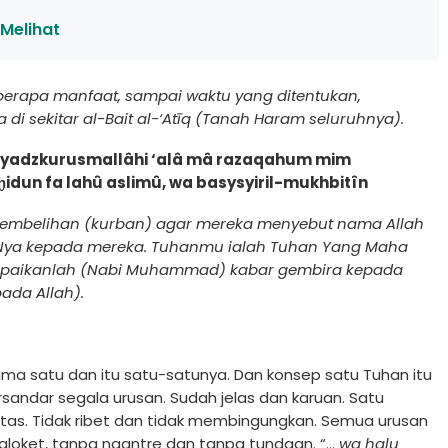
 Melihat
rapa manfaat, sampai waktu yang ditentukan,
 sekitar al-Bait al-‘Atīq (Tanah Haram seluruhnya).
 liyadzkurusmallâhi ‘alâ mâ razaqahum mim
idun fa lahû aslimû, wa basysyiril-mukhbitîn
nyembelihan (kurban) agar mereka menyebut nama Allah
-Nya kepada mereka. Tuhanmu ialah Tuhan Yang Maha
ampaikanlah (Nabi Muhammad) kabar gembira kepada
ada Allah).
cuma satu dan itu satu-satunya. Dan konsep satu Tuhan itu
rsandar segala urusan. Sudah jelas dan karuan. Satu
tas. Tidak ribet dan tidak membingungkan. Semua urusan
loket, tanpa ngantre dan tanpa tundaan. “...
wa halu