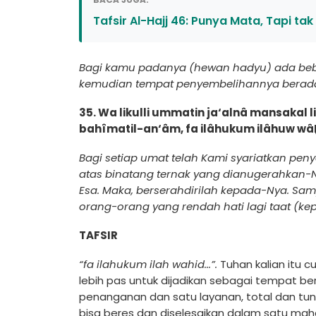
Tafsir Al-Hajj 46: Punya Mata, Tapi tak
Bagi kamu padanya (hewan hadyu) ada bebe
kemudian tempat penyembelihannya berada di
35. Wa likulli ummatin ja‘alnâ mansakal
bahîmatil-an‘âm, fa ilâhukum ilâhuw wâḫ
Bagi setiap umat telah Kami syariatkan pe
atas binatang ternak yang dianugerahkan
Esa. Maka, berserahdirilah kepada-Nya. S
orang-orang yang rendah hati lagi taat (kep
TAFSIR
“fa ilahukum ilah wahid...”.
Tuhan kalian itu 
lebih pas untuk dijadikan sebagai tempat be
penanganan dan satu layanan, total dan tun
bisa beres dan diselesaikan dalam satu maha