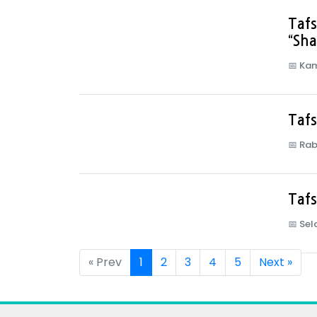
Tafs
“Sh
📅
Kam
Tafs
📅
Rab
Tafs
📅
Sel
« Prev
1
2
3
4
5
Next »