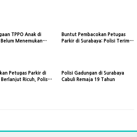
gaan TPPO Anak di
Buntut Pembacokan Petugas
a Belum Menemukan
Parkir di Surabaya: Polisi Terima
a
Pemberitahuan Aksi Damai
Perguruan Silat
an Petugas Parkir di
Polisi Gadungan di Surabaya
Berlanjut Ricuh, Polisi
Cabuli Remaja 19 Tahun
angan