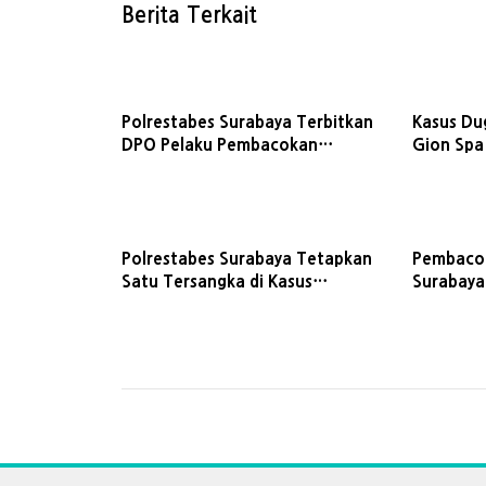
Berita Terkait
Polrestabes Surabaya Terbitkan
Kasus Du
DPO Pelaku Pembacokan
Gion Sp
Petugas Parkir
Tersangk
Polrestabes Surabaya Tetapkan
Pembacok
Satu Tersangka di Kasus
Surabaya 
Pembacokan Petugas Parkir
Turun T