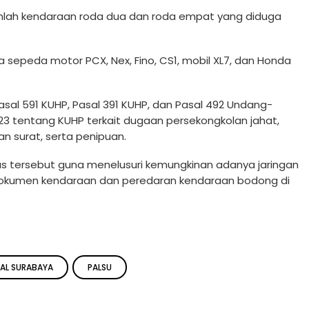
mlah kendaraan roda dua dan roda empat yang diduga
 sepeda motor PCX, Nex, Fino, CS1, mobil XL7, dan Honda
asal 591 KUHP, Pasal 391 KUHP, dan Pasal 492 Undang-
23 tentang KUHP terkait dugaan persekongkolan jahat,
n surat, serta penipuan.
 tersebut guna menelusuri kemungkinan adanya jaringan
n dokumen kendaraan dan peredaran kendaraan bodong di
NAL SURABAYA
PALSU