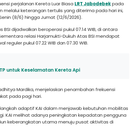
nsi perjalanan Kereta Luar Biasa
LRT Jabodebek
pada
melalui keterangan tertulis yang diterima pada hari ini,
Senin (8/6) hingga Jumat (12/6/2026).
BSI dijadwalkan beroperasi pukul 07.14 WIB, di antara
B. Sementara relasi Harjamukti-Dukuh Atas BSI mendapat
al reguler pukul 07.22 WIB dan 07.30 WIB.
TP untuk Keselamatan Kereta Api
Radhitya Mardika, menjelaskan penambahan frekuensi
kat pada pagi hari.
langkah adaptif KAI dalam menjawab kebutuhan mobilitas
gi. KAI melihat adanya peningkatan kepadatan pengguna
iun keberangkatan utama menuju pusat aktivitas di