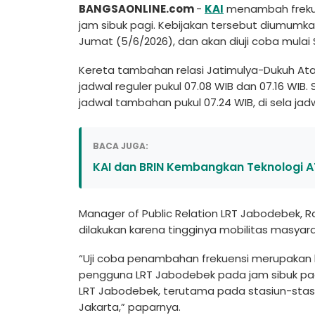
BANGSAONLINE.com
-
KAI
menambah frekue
jam sibuk pagi. Kebijakan tersebut diumumkan 
Jumat (5/6/2026), dan akan diuji coba mulai 
Kereta tambahan relasi Jatimulya-Dukuh Atas 
jadwal reguler pukul 07.08 WIB dan 07.16 WI
jadwal tambahan pukul 07.24 WIB, di sela jadw
BACA JUGA:
KAI dan BRIN Kembangkan Teknologi A
Manager of Public Relation LRT Jabodebek, 
dilakukan karena tingginya mobilitas masyara
“Uji coba penambahan frekuensi merupakan 
pengguna LRT Jabodebek pada jam sibuk pa
LRT Jabodebek, terutama pada stasiun-stas
Jakarta,” paparnya.