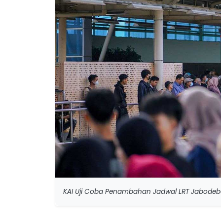
KAI Uji Coba Penambahan Jadwal LRT Jabodeb